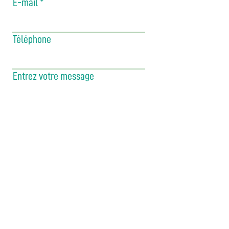
E-mail
Téléphone
Entrez votre message
Envoyé
Siège social
18 rue Louis Barthou
64110 Gelos