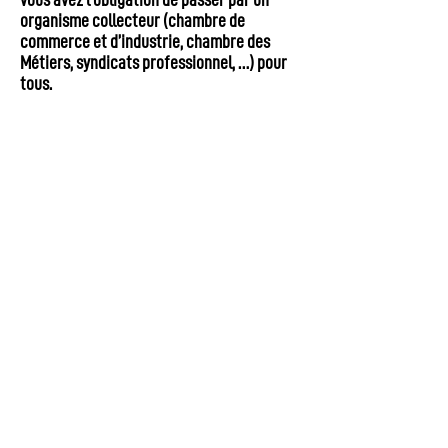
organisme collecteur (chambre de
commerce et d’industrie, chambre des
Métiers, syndicats professionnel, …) pour
tous.
Ainsi, il convient de SURTOUT bien préciser
à votre service comptable et à votre
organisme collecteur le montant du
versement et le bénéficiaire :
· AJIR - Ecole Planterose
64400 MOUMOUR N° UAI 0641196C
· AJIR - Ensemble Educatif Jeunesse
64800 MONTAUT N° UAI 0641410K
Siège social
18 rue Louis Barthou
64110 Gelos
05 59 06 01 13